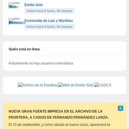
Emilio Sola
Activo hace 9 horas, 39 minutos
Esmeralda de Luis y Martínez
Activo hace 9 horas, 54 minutos
Quién está en línea
Actualmente no hay usuarios conectados
Descar
Χ
este
NUEVA GRAN FUENTE IMPRESA EN EL ARCHIVO DE LA
aviso
FRONTERA, A CARGO DE FERNANDO FERNÁNDEZ LANZA.
El 15 de septiembre, y como saludo al nuevo curso, aparecerá la