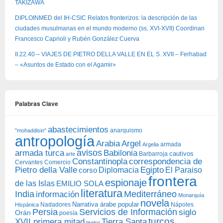
TAKIZAWA
DIPLOINMED del IH-CSIC Relatos fronterizos: la descripción de las
ciudades musulmanas en el mundo moderno (ss. XVI-XVII) Coordinan
Francesco Caprioli y Rubén González Cuerva
II.22.40 – VIAJES DE PIETRO DELLA VALLE EN EL S. XVII – Ferhabad
– «Asuntos de Estado con el Agamir»
Palabras Clave
abastecimientos
anarquismo
"mohaddisin"
antropología
Arabia
Argel
armada
Argelia
avisos
armada turca
Babilonia
Barbarroja
cautivos
arte
Constantinopla
correspondencia de
Cervantes
Comercio
Egipto
Pietro della Valle
Diplomacia
corso
El Paraiso
frontera
espionaje
de las Islas
EMILIO SOLA
literatura
India
Mediterráneo
información
Monarquía
novela
Narrativa árabe popular
Nadadores
Nápoles
Hispánica
Persia
Servicios de Información
siglo
Orán
poesía
turcos
XVII primera mitad
Tierra Santa
teatro