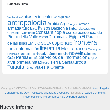
Palabras Clave
abastecimientos
anarquismo
"mohaddisin"
antropología
Arabia
Argel
armada
Argelia
avisos
armada turca
Babilonia
Barbarroja
cautivos
arte
Constantinopla
correspondencia de
Cervantes
Comercio
Egipto
Pietro della Valle
Diplomacia
corso
El Paraiso
frontera
espionaje
de las Islas
EMILIO SOLA
literatura
India
Mediterráneo
información
Monarquía
novela
Narrativa árabe popular
Nadadores
Nápoles
Hispánica
Persia
Servicios de Información
siglo
Orán
poesía
turcos
XVII primera mitad
Tierra Santa
teatro
Turquía
Viajes a Oriente
Túnez
Copyright © CEDCS - I.S.B.N. 978-84-690-5859-6 - I.B.S.N. 978-84-690-58 |
Aviso Legal y
Condiciones de Uso
|
Política de privacidad y Cookies
| Licencia
Creative Commons:
Reconocimiento-No comercial / 3.0 Unported License
Nuevo informe