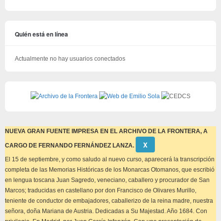
Quién está en línea
Actualmente no hay usuarios conectados
NUEVA GRAN FUENTE IMPRESA EN EL ARCHIVO DE LA FRONTERA, A
Descartar
Χ
CARGO DE FERNANDO FERNÁNDEZ LANZA.
este
aviso
El 15 de septiembre, y como saludo al nuevo curso, aparecerá la transcripción
completa de las Memorias Históricas de los Monarcas Otomanos, que escribió
en lengua toscana Juan Sagredo, veneciano, caballero y procurador de San
Marcos; traducidas en castellano por don Francisco de Olivares Murillo,
teniente de conductor de embajadores, caballerizo de la reina madre, nuestra
señora, doña Mariana de Austria. Dedicadas a Su Majestad. Año 1684. Con