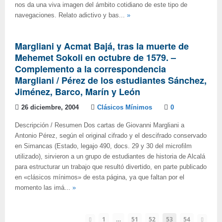
nos da una viva imagen del ámbito cotidiano de este tipo de
navegaciones. Relato adictivo y bas...
»
Margliani y Acmat Bajá, tras la muerte de
Mehemet Sokoli en octubre de 1579. –
Complemento a la correspondencia
Margliani / Pérez de los estudiantes Sánchez,
Jiménez, Barco, Marín y León
26 diciembre, 2004
Clásicos Mínimos
0
Descripción / Resumen Dos cartas de Giovanni Margliani a
Antonio Pérez, según el original cifrado y el descifrado conservado
en Simancas (Estado, legajo 490, docs. 29 y 30 del microfilm
utilizado), sirvieron a un grupo de estudiantes de historia de Alcalá
para estructurar un trabajo que resultó divertido, en parte publicado
en «clásicos mínimos» de esta página, ya que faltan por el
momento las imá...
»
1
…
51
52
53
54