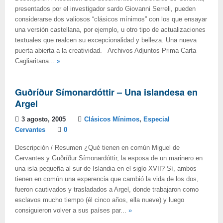
presentados por el investigador sardo Giovanni Serreli, pueden
considerarse dos valiosos “clásicos mínimos” con los que ensayar
una versión castellana, por ejemplo, u otro tipo de actualizaciones
textuales que realcen su excepcionalidad y belleza. Una nueva
puerta abierta a la creatividad. Archivos Adjuntos Prima Carta
Cagliaritana...
»
Guðríður Símonardóttir – Una islandesa en
Argel
3 agosto, 2005
Clásicos Mínimos
,
Especial
Cervantes
0
Descripción / Resumen ¿Qué tienen en común Miguel de
Cervantes y Guðríður Símonardóttir, la esposa de un marinero en
una isla pequeña al sur de Islandia en el siglo XVII? Sí, ambos
tienen en común una experencia que cambió la vida de los dos,
fueron cautivados y trasladados a Argel, donde trabajaron como
esclavos mucho tiempo (él cinco años, ella nueve) y luego
consiguieron volver a sus países par...
»