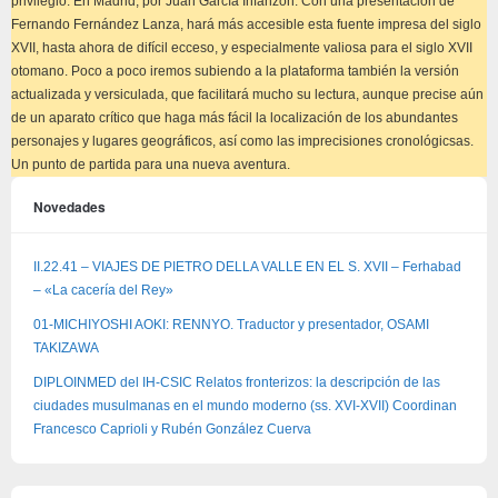
privilegio. En Madrid, por Juan García Infanzón. Con una presentación de
Fernando Fernández Lanza, hará más accesible esta fuente impresa del siglo
XVII, hasta ahora de difícil ecceso, y especialmente valiosa para el siglo XVII
otomano. Poco a poco iremos subiendo a la plataforma también la versión
actualizada y versiculada, que facilitará mucho su lectura, aunque precise aún
de un aparato crítico que haga más fácil la localización de los abundantes
personajes y lugares geográficos, así como las imprecisiones cronológicsas.
Un punto de partida para una nueva aventura.
Novedades
II.22.41 – VIAJES DE PIETRO DELLA VALLE EN EL S. XVII – Ferhabad
– «La cacería del Rey»
01-MICHIYOSHI AOKI: RENNYO. Traductor y presentador, OSAMI
TAKIZAWA
DIPLOINMED del IH-CSIC Relatos fronterizos: la descripción de las
ciudades musulmanas en el mundo moderno (ss. XVI-XVII) Coordinan
Francesco Caprioli y Rubén González Cuerva