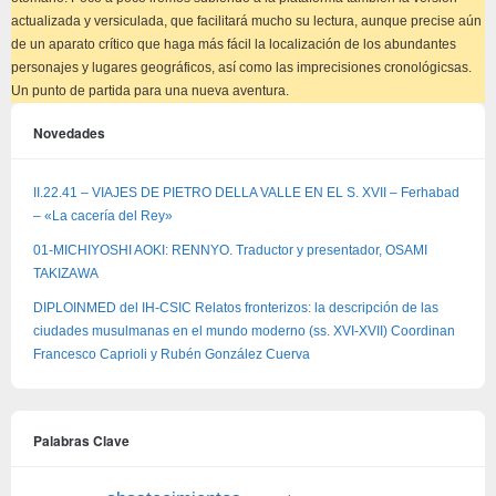
actualizada y versiculada, que facilitará mucho su lectura, aunque precise aún
de un aparato crítico que haga más fácil la localización de los abundantes
personajes y lugares geográficos, así como las imprecisiones cronológicsas.
Un punto de partida para una nueva aventura.
Novedades
II.22.41 – VIAJES DE PIETRO DELLA VALLE EN EL S. XVII – Ferhabad
– «La cacería del Rey»
01-MICHIYOSHI AOKI: RENNYO. Traductor y presentador, OSAMI
TAKIZAWA
DIPLOINMED del IH-CSIC Relatos fronterizos: la descripción de las
ciudades musulmanas en el mundo moderno (ss. XVI-XVII) Coordinan
Francesco Caprioli y Rubén González Cuerva
Palabras Clave