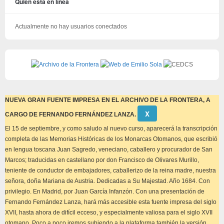
Quién está en línea
Actualmente no hay usuarios conectados
NUEVA GRAN FUENTE IMPRESA EN EL ARCHIVO DE LA FRONTERA, A
Descartar
Χ
CARGO DE FERNANDO FERNÁNDEZ LANZA.
este
aviso
El 15 de septiembre, y como saludo al nuevo curso, aparecerá la transcripción
completa de las Memorias Históricas de los Monarcas Otomanos, que escribió
en lengua toscana Juan Sagredo, veneciano, caballero y procurador de San
Marcos; traducidas en castellano por don Francisco de Olivares Murillo,
teniente de conductor de embajadores, caballerizo de la reina madre, nuestra
señora, doña Mariana de Austria. Dedicadas a Su Majestad. Año 1684. Con
privilegio. En Madrid, por Juan García Infanzón. Con una presentación de
Fernando Fernández Lanza, hará más accesible esta fuente impresa del siglo
XVII, hasta ahora de difícil ecceso, y especialmente valiosa para el siglo XVII
otomano. Poco a poco iremos subiendo a la plataforma también la versión