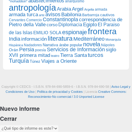
abastecimientos
anarquismo
"mohaddisin"
antropología
Arabia
Argel
armada
Argelia
avisos
armada turca
Babilonia
Barbarroja
cautivos
arte
Constantinopla
correspondencia de
Cervantes
Comercio
Egipto
Pietro della Valle
Diplomacia
corso
El Paraiso
frontera
espionaje
de las Islas
EMILIO SOLA
literatura
India
Mediterráneo
información
Monarquía
novela
Narrativa árabe popular
Nadadores
Nápoles
Hispánica
Persia
Servicios de Información
siglo
Orán
poesía
turcos
XVII primera mitad
Tierra Santa
teatro
Turquía
Viajes a Oriente
Túnez
Copyright © CEDCS - I.S.B.N. 978-84-690-5859-6 - I.B.S.N. 978-84-690-58 |
Aviso Legal y
Condiciones de Uso
|
Política de privacidad y Cookies
| Licencia
Creative Commons:
Reconocimiento-No comercial / 3.0 Unported License
Nuevo informe
Cerrar