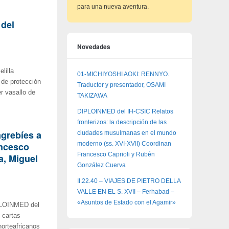
para una nueva aventura.
 del
Novedades
lilla
01-MICHIYOSHI AOKI: RENNYO.
 de protección
Traductor y presentador, OSAMI
er vasallo de
TAKIZAWA
DIPLOINMED del IH-CSIC Relatos
fronterizos: la descripción de las
grebíes a
ciudades musulmanas en el mundo
ancesco
moderno (ss. XVI-XVII) Coordinan
Francesco Caprioli y Rubén
a, Miguel
González Cuerva
II.22.40 – VIAJES DE PIETRO DELLA
VALLE EN EL S. XVII – Ferhabad –
«Asuntos de Estado con el Agamir»
IPLOINMED del
 cartas
norteafricanos