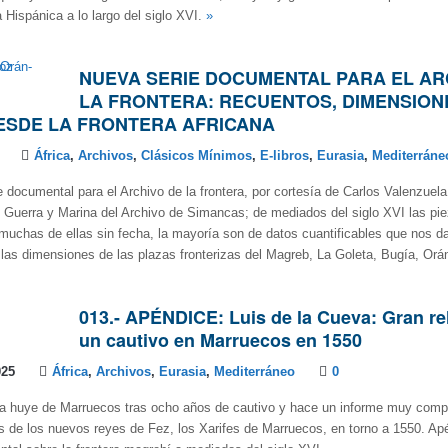
 Hispánica a lo largo del siglo XVI.
»
NUEVA SERIE DOCUMENTAL PARA EL AR
LA FRONTERA: RECUENTOS, DIMENSION
ESDE LA FRONTERA AFRICANA
África
,
Archivos
,
Clásicos Mínimos
,
E-libros
,
Eurasia
,
Mediterráne
 documental para el Archivo de la frontera, por cortesía de Carlos Valenzuel
e Guerra y Marina del Archivo de Simancas; de mediados del siglo XVI las pi
uchas de ellas sin fecha, la mayoría son de datos cuantificables que nos 
las dimensiones de las plazas fronterizas del Magreb, La Goleta, Bugía, Orá
013.- APÉNDICE: Luis de la Cueva: Gran re
un cautivo en Marruecos en 1550
025
África
,
Archivos
,
Eurasia
,
Mediterráneo
0
va huye de Marruecos tras ocho años de cautivo y hace un informe muy compl
es de los nuevos reyes de Fez, los Xarifes de Marruecos, en torno a 1550. Apé