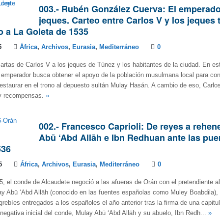
003.- Rubén González Cuerva: El emperado
jeques. Carteo entre Carlos V y los jeques
to a La Goleta de 1535
5
África
,
Archivos
,
Eurasia
,
Mediterráneo
0
artas de Carlos V a los jeques de Túnez y los habitantes de la ciudad. En es
emperador busca obtener el apoyo de la población musulmana local para conq
 restaurar en el trono al depuesto sultán Mulay Hasán. A cambio de eso, Carl
e y recompensas.
»
002.- Francesco Caprioli: De reyes a rehen
Abū ‘Abd Allāh e Ibn Redhuan ante las pue
536
5
África
,
Archivos
,
Eurasia
,
Mediterráneo
0
5, el conde de Alcaudete negoció a las afueras de Orán con el pretendiente al
 Abū ‘Abd Allāh (conocido en las fuentes españolas como Muley Boabdila), l
rebíes entregados a los españoles el año anterior tras la firma de una capitu
 negativa inicial del conde, Mulay Abū ‘Abd Allāh y su abuelo, Ibn Redh...
»