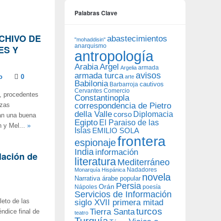
Palabras Clave
CHIVO DE
abastecimientos
"mohaddisin"
anarquismo
ES Y
antropología
Arabia
Argel
armada
Argelia
avisos
armada turca
o
0
arte
Babilonia
Barbarroja
cautivos
Cervantes
Comercio
a, procedentes
Constantinopla
correspondencia de Pietro
ezas
della Valle
Diplomacia
corso
dan una buena
Egipto
El Paraiso de las
n y Mel...
»
Islas
EMILIO SOLA
frontera
espionaje
India
información
lación de
literatura
Mediterráneo
Nadadores
Monarquía Hispánica
novela
Narrativa árabe popular
Persia
Orán
Nápoles
poesía
Servicios de Información
eto de las
siglo XVII primera mitad
turcos
Tierra Santa
ndice final de
teatro
Turquía