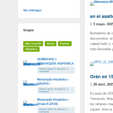
Ver entregas
en el asal
5 mayo, 202
Grupos
Borradores de c
documentos, el 
Más reciente
Activo
Popular
capital hafsí y
trato favorabl
Alfabético
SEMINARIO 1
MONARQUÍA HISPÁNICA
Activo hace 3 meses, 1
semana
Orán en 1
Monarquía Hispánica –
GRUPO I
28 abril, 202
Activo hace 3 meses, 1
semana
En junio de 153
Tremecén, Mulay
Monarquía Hispánica –
Grupo II (2016)
los rehenes mag
Activo hace 3 meses, 1
zayaní. Ante la
semana