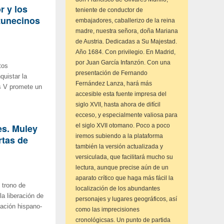
r y los
teniente de conductor de
 tunecinos
embajadores, caballerizo de la reina
madre, nuestra señora, doña Mariana
de Austria. Dedicadas a Su Majestad.
Año 1684. Con privilegio. En Madrid,
por Juan García Infanzón. Con una
tos
presentación de Fernando
uistar la
Fernández Lanza, hará más
os V promete un
accesible esta fuente impresa del
siglo XVII, hasta ahora de difícil
ecceso, y especialmente valiosa para
es. Muley
el siglo XVII otomano. Poco a poco
iremos subiendo a la plataforma
rtas de
también la versión actualizada y
versiculada, que facilitará mucho su
lectura, aunque precise aún de un
aparato crítico que haga más fácil la
 trono de
localización de los abundantes
a liberación de
personajes y lugares geográficos, así
lación hispano-
como las imprecisiones
cronológicsas. Un punto de partida