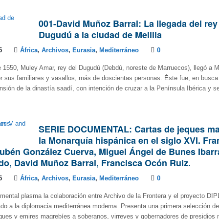
001-David Muñoz Barral: La llegada del rey
Dugudú a la ciudad de Melilla
5
África
,
Archivos
,
Eurasia
,
Mediterráneo
0
de 1550, Muley Amar, rey del Dugudú (Debdú, noreste de Marruecos), llegó a Me
 sus familiares y vasallos, más de doscientas personas. Éste fue, en busca
nsión de la dinastía saadí, con intención de cruzar a la Península Ibérica y s
SERIE DOCUMENTAL: Cartas de jeques ma
la Monarquía hispánica en el siglo XVI. Fr
Rubén González Cuerva, Miguel Ángel de Bunes Ibarr
do, David Muñoz Barral, Francisca Ocón Ruiz.
5
África
,
Archivos
,
Eurasia
,
Mediterráneo
0
mental plasma la colaboración entre Archivo de la Frontera y el proyecto D
do a la diplomacia mediterránea moderna. Presenta una primera selección de
ques y emires magrebíes a soberanos, virreyes y gobernadores de presidios 