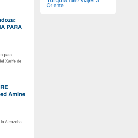
Viajes a
Túnez
Oriente
ndoza:
NA PARA
ra para
el Xarife de
BRE
ed Amine
 la Alcazaba