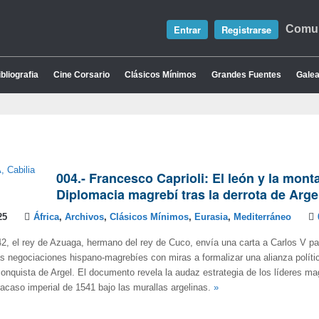
Entrar
Registrarse
Comun
bliografia
Cine Corsario
Clásicos Mínimos
Grandes Fuentes
Galea
004.- Francesco Caprioli: El león y la mont
Diplomacia magrebí tras la derrota de Arge
25
África
,
Archivos
,
Clásicos Mínimos
,
Eurasia
,
Mediterráneo
42, el rey de Azuaga, hermano del rey de Cuco, envía una carta a Carlos V pa
as negociaciones hispano-magrebíes con miras a formalizar una alianza polític
conquista de Argel. El documento revela la audaz estrategia de los líderes ma
fracaso imperial de 1541 bajo las murallas argelinas.
»