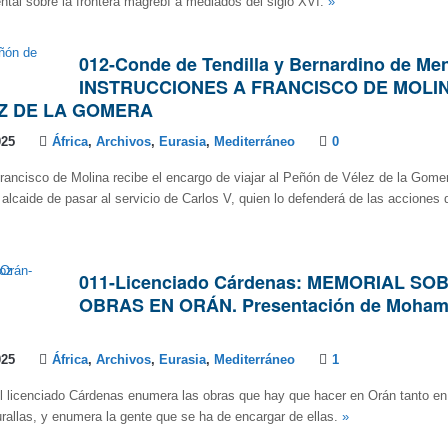
ntal sobre la frontera magrebí a mediados del siglo XVI.
»
012-Conde de Tendilla y Bernardino de Me
INSTRUCCIONES A FRANCISCO DE MOLI
EZ DE LA GOMERA
025
África
,
Archivos
,
Eurasia
,
Mediterráneo
0
ancisco de Molina recibe el encargo de viajar al Peñón de Vélez de la Gome
alcaide de pasar al servicio de Carlos V, quien lo defenderá de las acciones d
011-Licenciado Cárdenas: MEMORIAL SO
OBRAS EN ORÁN. Presentación de Moham
025
África
,
Archivos
,
Eurasia
,
Mediterráneo
1
l licenciado Cárdenas enumera las obras que hay que hacer en Orán tanto en
allas, y enumera la gente que se ha de encargar de ellas.
»