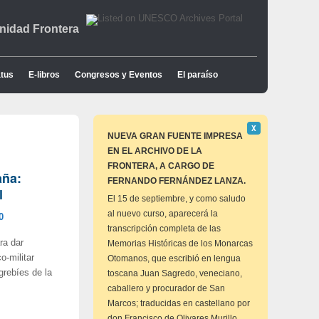
idad Frontera
tus
E-libros
Congresos y Eventos
El paraíso
Descartar
Χ
este
NUEVA GRAN FUENTE IMPRESA
aviso
EN EL ARCHIVO DE LA
FRONTERA, A CARGO DE
aña:
FERNANDO FERNÁNDEZ LANZA.
l
El 15 de septiembre, y como saludo
al nuevo curso, aparecerá la
0
transcripción completa de las
ra dar
Memorias Históricas de los Monarcas
o-militar
Otomanos, que escribió en lengua
grebíes de la
toscana Juan Sagredo, veneciano,
caballero y procurador de San
Marcos; traducidas en castellano por
don Francisco de Olivares Murillo,