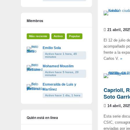
Miembros
21 abril, 202
Más reciente
Activo
Popular
El 12 de julio 
acompañado por
Emilio Sola
frente a la expa
Activo hace 1 hora, 45
minutos
Carlos V.
»
Mohamed Mouslim
Activo hace 5 horas, 20
minutos
Esmeralda de Luis y
Caprioli, 
Martínez
Soto Garri
Activo hace 1 dia, 1 hora
14 abril, 202
Esta serie docu
Quién está en línea
CSIC, consagra
enviadas por je