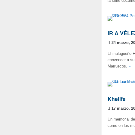
la serie docume
IR A VÉL
24 marzo, 2
El malagueño Fr
convencer a su 
Marruecos.
»
Khelifa
17 marzo, 2
Un memorial de
como en las mur