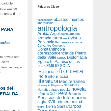
ancadoble
Palabras Clave
estranzas de
o paraba d...
»
abastecimientos
"mohaddisin"
anarquismo
antropología
A PARA
Arabia
Argel
armada
Argelia
avisos
armada turca
arte
Babilonia
Barbarroja
cautivos
eseñas
Cervantes
Comercio
Constantinopla
correspondencia de Pietro
della Valle
Diplomacia
ta novela son
corso
Egipto
El Paraiso de las
 cierta
Islas
EMILIO SOLA
iera decirse, o
frontera
espionaje
»
India
información
literatura
Mediterráneo
Nadadores
Monarquía Hispánica
os del
novela
Narrativa árabe popular
SMERALDA
Persia
Orán
Nápoles
poesía
Servicios de Información
siglo XVII primera mitad
turcos
Tierra Santa
teatro
Turquía
te como primer