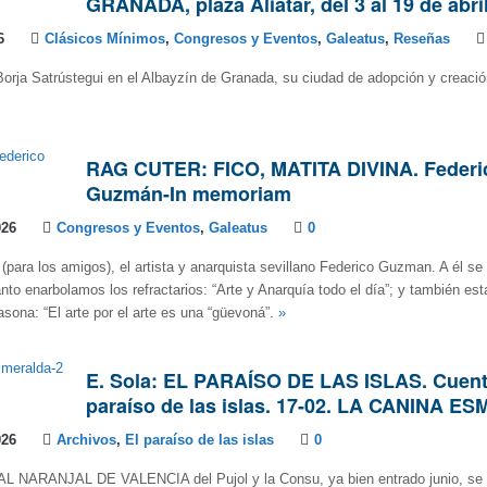
GRANADA, plaza Aliatar, del 3 al 19 de abri
6
Clásicos Mínimos
,
Congresos y Eventos
,
Galeatus
,
Reseñas
orja Satrústegui en el Albayzín de Granada, su ciudad de adopción y creación
RAG CUTER: FICO, MATITA DIVINA. Federi
Guzmán-In memoriam
026
Congresos y Eventos
,
Galeatus
0
(para los amigos), el artista y anarquista sevillano Federico Guzman. A él s
nto enarbolamos los refractarios: “Arte y Anarquía todo el día”; y también esta
sona: “El arte por el arte es una “güevoná”.
»
E. Sola: EL PARAÍSO DE LAS ISLAS. Cuent
paraíso de las islas. 17-02. LA CANINA 
026
Archivos
,
El paraíso de las islas
0
NARANJAL DE VALENCIA del Pujol y la Consu, ya bien entrado junio, se d