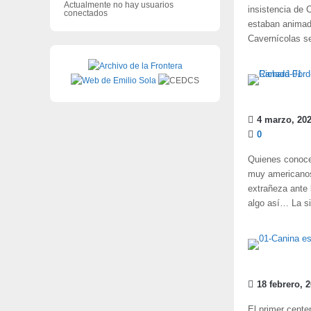
Actualmente no hay usuarios
insistencia de 
conectados
estaban animadí
Cavernícolas se
4 marzo, 20
0
Quienes conoce
muy americanos 
extrañeza ante 
algo así… La si
18 febrero, 
El primer cente