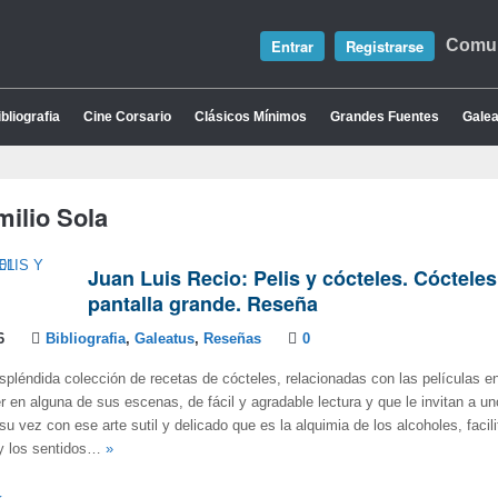
Entrar
Registrarse
Comun
bliografia
Cine Corsario
Clásicos Mínimos
Grandes Fuentes
Galea
milio Sola
Juan Luis Recio: Pelis y cócteles. Cócteles
pantalla grande. Reseña
6
Bibliografia
,
Galeatus
,
Reseñas
0
espléndida colección de recetas de cócteles, relacionadas con las películas e
 en alguna de sus escenas, de fácil y agradable lectura y que le invitan a un
u vez con ese arte sutil y delicado que es la alquimia de los alcoholes, facil
 y los sentidos…
»