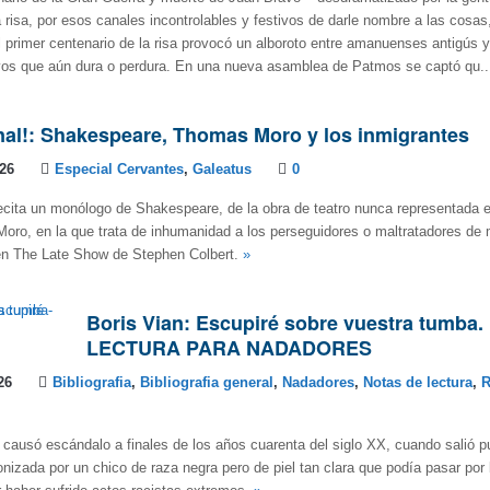
a risa, por esos canales incontrolables y festivos de darle nombre a las cosas,
l primer centenario de la risa provocó un alboroto entre amanuenses antigús 
ivos que aún dura o perdura. En una nueva asamblea de Patmos se captó qu.
nal!: Shakespeare, Thomas Moro y los inmigrantes
026
Especial Cervantes
,
Galeatus
0
ecita un monólogo de Shakespeare, de la obra de teatro nunca representada 
ro, en la que trata de inhumanidad a los perseguidores o maltratadores de 
 en The Late Show de Stephen Colbert.
»
Boris Vian: Escupiré sobre vuestra tumba
LECTURA PARA NADADORES
26
Bibliografia
,
Bibliografia general
,
Nadadores
,
Notas de lectura
,
R
causó escándalo a finales de los años cuarenta del siglo XX, cuando salió p
onizada por un chico de raza negra pero de piel tan clara que podía pasar por