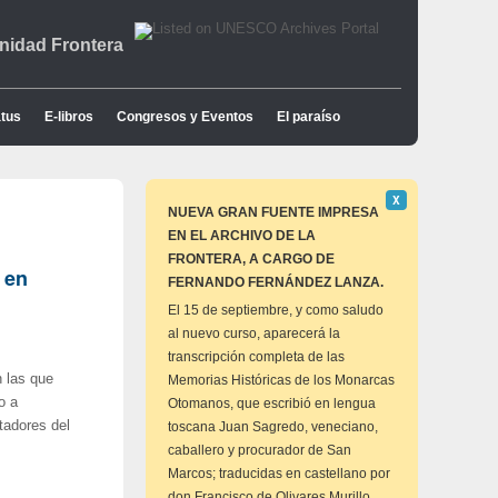
idad Frontera
tus
E-libros
Congresos y Eventos
El paraíso
Descartar
Χ
este
NUEVA GRAN FUENTE IMPRESA
aviso
EN EL ARCHIVO DE LA
FRONTERA, A CARGO DE
 en
FERNANDO FERNÁNDEZ LANZA.
El 15 de septiembre, y como saludo
al nuevo curso, aparecerá la
transcripción completa de las
n las que
Memorias Históricas de los Monarcas
o a
Otomanos, que escribió en lengua
itadores del
toscana Juan Sagredo, veneciano,
caballero y procurador de San
Marcos; traducidas en castellano por
don Francisco de Olivares Murillo,