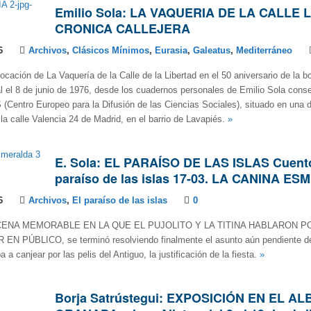
Emilio Sola: LA VAQUERIA DE LA CALLE 
CRONICA CALLEJERA
6
Archivos
,
Clásicos Mínimos
,
Eurasia
,
Galeatus
,
Mediterráneo
cación de La Vaquería de la Calle de la Libertad en el 50 aniversario de la 
al el 8 de junio de 1976, desde los cuadernos personales de Emilio Sola cons
Centro Europeo para la Difusión de las Ciencias Sociales), situado en una 
 la calle Valencia 24 de Madrid, en el barrio de Lavapiés.
»
E. Sola: EL PARAÍSO DE LAS ISLAS Cuent
paraíso de las islas 17-03. LA CANINA E
6
Archivos
,
El paraíso de las islas
0
CENA MEMORABLE EN LA QUE EL PUJOLITO Y LA TITINA HABLARON P
N PÚBLICO, se terminó resolviendo finalmente el asunto aún pendiente de 
a a canjear por las pelis del Antiguo, la justificación de la fiesta.
»
Borja Satrústegui: EXPOSICIÓN EN EL AL