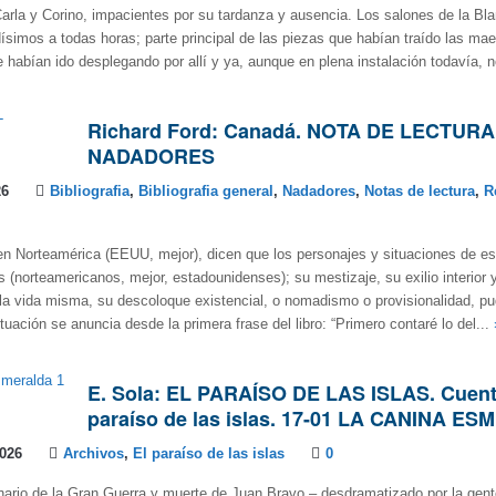
Carla y Corino, impacientes por su tardanza y ausencia. Los salones de la Bl
simos a todas horas; parte principal de las piezas que habían traído las ma
 habían ido desplegando por allí y ya, aunque en plena instalación todavía, n
Richard Ford: Canadá. NOTA DE LECTUR
NADADORES
26
Bibliografia
,
Bibliografia general
,
Nadadores
,
Notas de lectura
,
R
n Norteamérica (EEUU, mejor), dicen que los personajes y situaciones de es
(norteamericanos, mejor, estadounidenses); su mestizaje, su exilio interior y
la vida misma, su descoloque existencial, o nomadismo o provisionalidad, pud
tuación se anuncia desde la primera frase del libro: “Primero contaré lo del...
E. Sola: EL PARAÍSO DE LAS ISLAS. Cuent
paraíso de las islas. 17-01 LA CANINA E
2026
Archivos
,
El paraíso de las islas
0
nario de la Gran Guerra y muerte de Juan Bravo – desdramatizado por la gen