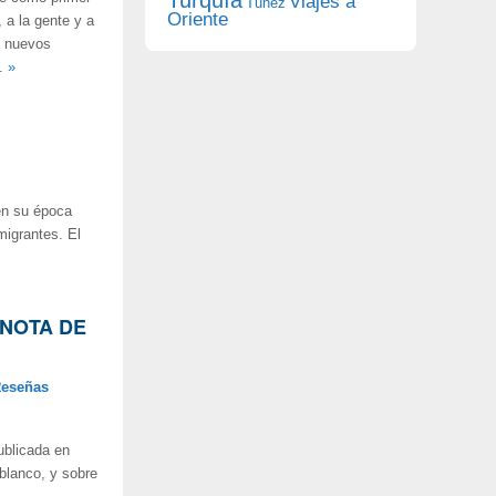
Viajes a
Túnez
Oriente
 a la gente y a
y nuevos
..
»
en su época
migrantes. El
. NOTA DE
eseñas
ublicada en
 blanco, y sobre