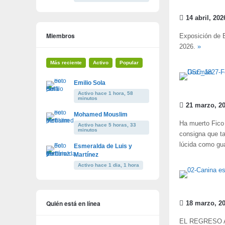
14 abril, 202
Miembros
Exposición de B
2026.
»
Más reciente
Activo
Popular
Emilio Sola
Activo hace 1 hora, 58
minutos
21 marzo, 2
Mohamed Mouslim
Ha muerto Fico 
Activo hace 5 horas, 33
minutos
consigna que ta
lúcida como gua
Esmeralda de Luis y
Martínez
Activo hace 1 dia, 1 hora
Quién está en línea
18 marzo, 2
EL REGRESO AL 