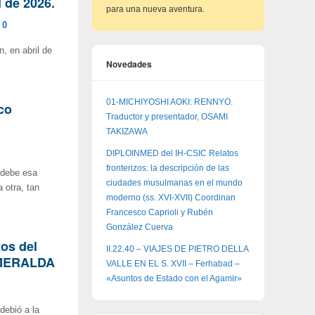
l de 2026.
para una nueva aventura.
0
, en abril de
Novedades
01-MICHIYOSHI AOKI: RENNYO.
co
Traductor y presentador, OSAMI
TAKIZAWA
DIPLOINMED del IH-CSIC Relatos
fronterizos: la descripción de las
e debe esa
ciudades musulmanas en el mundo
 otra, tan
moderno (ss. XVI-XVII) Coordinan
Francesco Caprioli y Rubén
González Cuerva
os del
II.22.40 – VIAJES DE PIETRO DELLA
ESMERALDA
VALLE EN EL S. XVII – Ferhabad –
«Asuntos de Estado con el Agamir»
ebió a la