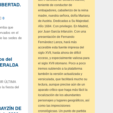
LIBERTAD.
teniente de conductor de
embajadores, caballerizo de la reina
madre, nuestra señora, doña Mariana
0
de Austria. Dedicadas a Su Majestad.
Año 1684. Con privilegio. En Madrid,
bomba que
por Juan García Infanzón. Con una
ervados en el
presentación de Fernando
de las sedes de
Fernández Lanza, hará más
accesible esta fuente impresa del
siglo XVII, hasta ahora de difícil
os del
ecceso, y especialmente valiosa para
SMERALDA
el siglo XVII otomano. Poco a poco
iremos subiendo a la plataforma
también la versión actualizada y
versiculada, que facilitará mucho su
OR ÚLTIMA
lectura, aunque precise aún de un
la fiesta del
aparato crítico que haga más fácil la
localización de los abundantes
personajes y lugares geográficos, así
como las imprecisiones
BAYZÍN DE
cronológicsas. Un punto de partida