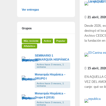
Ver entregas
21 abril, 202
Desde 2026, evo
Grupos
destruyó el loc
Archivo CEDCS (
la fundación en
Más reciente
Activo
Popular
Alfabético
SEMINARIO 1
MONARQUÍA HISPÁNICA
Activo hace 3 meses, 1
semana
15 abril, 202
Monarquía Hispánica –
EN AQUELLA 
GRUPO I
VEZ DEL AMOR E
Activo hace 3 meses, 1
semana
canje: qué se ib
Monarquía Hispánica –
Grupo II (2016)
Activo hace 3 meses, 1
semana