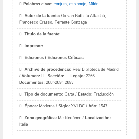
Palabras clave:
conjura
,
espionaje
,
Milán
Autor de la fuente:
Giovan Battista Affaidati,
Francesco Crasso, Ferrante Gonzaga
Título de la fuente:
Impresor:
Ediciones / Ediciones Críticas:
Archivo de procedencia:
Real Biblioteca de Madrid
/
Volumen:
II -
Sección:
- -
Legajo:
2266 -
Documentos:
288r-289r, 289v
Tipo de documento:
Carta /
Estado:
Traducción
Época:
Moderna /
Siglo:
XVI DC /
Año:
1547
Zona geográfica:
Mediterráneo /
Localización:
Italia