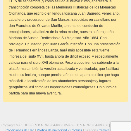
El 15 de septiembre, y como saludo al nuevo curso, aparecerá la
transcripción completa de las Memorias Históricas de los Monarcas
Otomanos, que escribió en lengua toscana Juan Sagredo, veneciano,
caballero y procurador de San Marcos; traducidas en castellano por
don Francisco de Olivares Murillo, teniente de conductor de
embajadores, caballerizo de la reina madre, nuestra señora, doña
Mariana de Austria. Dedicadas a Su Majestad. Año 1684. Con
privilegio. En Madrid, por Juan García Infanzón. Con una presentación
de Fernando Fernández Lanza, hará más accesible esta fuente
impresa del siglo XVII, hasta ahora de difícil ecceso, y especialmente
valiosa para el siglo XVII otomano. Poco a poco iremos subiendo a la
plataforma también la versión actualizada y versiculada, que facilitará
mucho su lectura, aunque precise aún de un aparato crítico que haga
más fácil la localización de los abundantes personajes y lugares
geográficos, así como las imprecisiones cronológicsas. Un punto de
partida para una nueva aventura.
Copyright © CEDCS - I.S.B.N. 978-84-690-5859-6 - I.B.S.N. 978-84-690-58 |
Aviso Legal y
Condiciones de Uso
|
Política de privacidad y Cookies
| Licencia
Creative Commons: