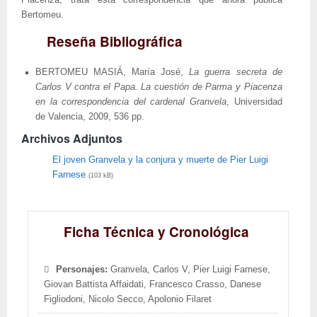
Piacenza, trata esta correspondencia que ahora publica
Bertomeu.
Reseña Bibliográfica
BERTOMEU MASIÁ, María José,
La guerra secreta de
Carlos V contra el Papa. La cuestión de Parma y Piacenza
en la correspondencia del cardenal Granvela
, Universidad
de Valencia, 2009, 536 pp.
Archivos Adjuntos
El joven Granvela y la conjura y muerte de Pier Luigi
Farnese
(103 kB)
Ficha Técnica y Cronológica
Personajes:
Granvela, Carlos V, Pier Luigi Farnese,
Giovan Battista Affaidati, Francesco Crasso, Danese
Figliodoni, Nicolo Secco, Apolonio Filaret