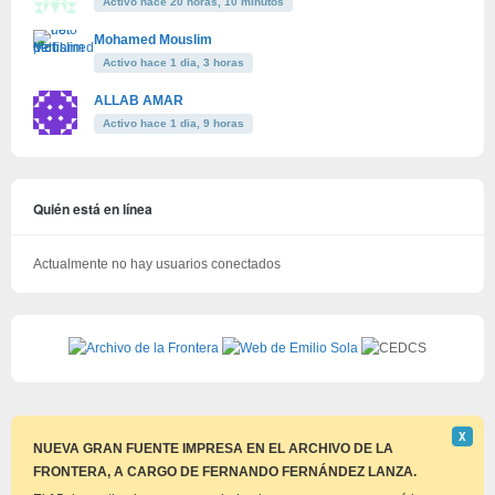
Activo hace 20 horas, 10 minutos
Mohamed Mouslim
Activo hace 1 dia, 3 horas
ALLAB AMAR
Activo hace 1 dia, 9 horas
Quién está en línea
Actualmente no hay usuarios conectados
Descar
Χ
este
NUEVA GRAN FUENTE IMPRESA EN EL ARCHIVO DE LA
aviso
FRONTERA, A CARGO DE FERNANDO FERNÁNDEZ LANZA.