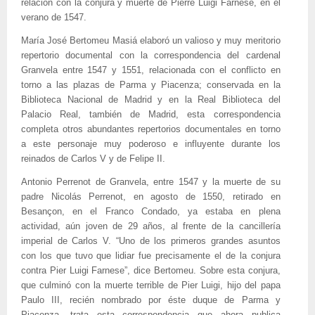
relación con la conjura y muerte de Pierre Luigi Farnese, en el
verano de 1547.
María José Bertomeu Masiá elaboró un valioso y muy meritorio
repertorio documental con la correspondencia del cardenal
Granvela entre 1547 y 1551, relacionada con el conflicto en
torno a las plazas de Parma y Piacenza; conservada en la
Biblioteca Nacional de Madrid y en la Real Biblioteca del
Palacio Real, también de Madrid, esta correspondencia
completa otros abundantes repertorios documentales en torno
a este personaje muy poderoso e influyente durante los
reinados de Carlos V y de Felipe II.
Antonio Perrenot de Granvela, entre 1547 y la muerte de su
padre Nicolás Perrenot, en agosto de 1550, retirado en
Besançon, en el Franco Condado, ya estaba en plena
actividad, aún joven de 29 años, al frente de la cancillería
imperial de Carlos V. “Uno de los primeros grandes asuntos
con los que tuvo que lidiar fue precisamente el de la conjura
contra Pier Luigi Farnese”, dice Bertomeu. Sobre esta conjura,
que culminó con la muerte terrible de Pier Luigi, hijo del papa
Paulo III, recién nombrado por éste duque de Parma y