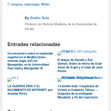
conjura
,
espionaje
,
Milán
By
Emilio Sola
Profesor de Historia Moderna de la Universidad de
Alcalá.
Entradas relacionadas
Un encuentro sobre el espionaje
español en el Mediterráneo
El duque de Gandía y Rui
oriental (siglo XVI) en
Gómez: Sobre la oferta de Arab
Montpellier, en la Universidad
Amat de Argel y el viaje de Juan
Paul Valéry Montpellier III
Pexon
LA GUERRA FRÍA Y EL
13-Emilio Sola: Caspítulos de
NACIMIENTO DE INTERNET, por
Uchalí, el Calabrés Tiñoso…:
Antonio Pérez
Orígenes de la embajada
Margliani, y fin del repertorio