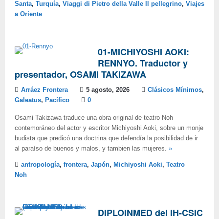
Santa
,
Turquía
,
Viaggi di Pietro della Valle Il pellegrino
,
Viajes
a Oriente
01-MICHIYOSHI AOKI:
RENNYO. Traductor y
presentador, OSAMI TAKIZAWA
Arráez Frontera
5 agosto, 2026
Clásicos Mínimos
,
Galeatus
,
Pacífico
0
Osami Takizawa traduce una obra original de teatro Noh
contemoráneo del actor y escritor Michiyoshi Aoki, sobre un monje
budista que predicó una doctrina que defendía la posibilidad de ir
al paraíso de buenos y malos, y tambien las mujeres.
»
antropología
,
frontera
,
Japón
,
Michiyoshi Aoki
,
Teatro
Noh
DIPLOINMED del IH-CSIC