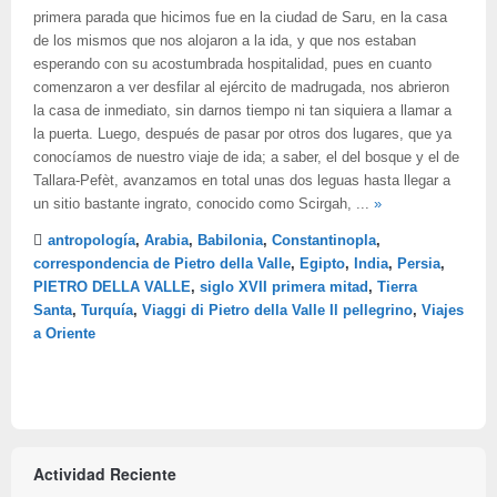
primera parada que hicimos fue en la ciudad de Saru, en la casa
de los mismos que nos alojaron a la ida, y que nos estaban
esperando con su acostumbrada hospitalidad, pues en cuanto
comenzaron a ver desfilar al ejército de madrugada, nos abrieron
la casa de inmediato, sin darnos tiempo ni tan siquiera a llamar a
la puerta. Luego, después de pasar por otros dos lugares, que ya
conocíamos de nuestro viaje de ida; a saber, el del bosque y el de
Tallara-Pefèt, avanzamos en total unas dos leguas hasta llegar a
un sitio bastante ingrato, conocido como Scirgah, ...
»
antropología
,
Arabia
,
Babilonia
,
Constantinopla
,
correspondencia de Pietro della Valle
,
Egipto
,
India
,
Persia
,
PIETRO DELLA VALLE
,
siglo XVII primera mitad
,
Tierra
Santa
,
Turquía
,
Viaggi di Pietro della Valle Il pellegrino
,
Viajes
a Oriente
Actividad Reciente