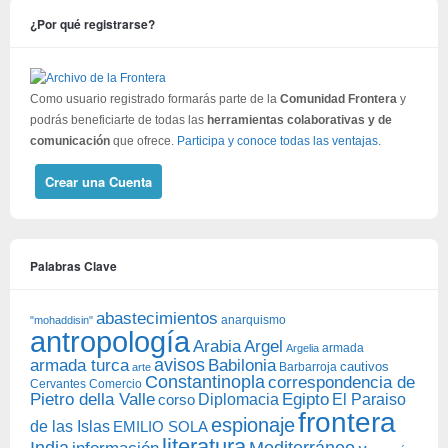
¿Por qué registrarse?
Como usuario registrado formarás parte de la
Comunidad Frontera
y
podrás beneficiarte de todas las
herramientas colaborativas y de
comunicación
que ofrece.
Participa y conoce todas las ventajas
.
Crear una Cuenta
Palabras Clave
abastecimientos
anarquismo
"mohaddisin"
antropología
Arabia
Argel
armada
Argelia
avisos
armada turca
Babilonia
Barbarroja
cautivos
arte
Constantinopla
correspondencia de
Cervantes
Comercio
Egipto
Pietro della Valle
Diplomacia
corso
El Paraiso
frontera
espionaje
de las Islas
EMILIO SOLA
literatura
India
Mediterráneo