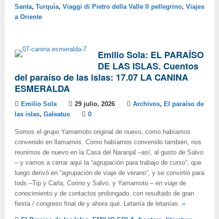
Santa
,
Turquía
,
Viaggi di Pietro della Valle Il pellegrino
,
Viajes
a Oriente
Emilio Sola: EL PARAÍSO
DE LAS ISLAS. Cuentos
del paraíso de las islas: 17.07 LA CANINA
ESMERALDA
Emilio Sola
29 julio, 2026
Archivos
,
El paraíso de
las islas
,
Galeatus
0
Somos el grupo Yamamoto original de nuevo, como habíamos
convenido en llamarnos. Como habíamos convenido también, nos
reunimos de nuevo en la Casa del Naranjal –así, al gusto de Salvo
– y vamos a cerrar aquí la “agrupación para trabajo de curso”, que
luego derivó en “agrupación de viaje de verano”, y se convirtió para
tods –Tip y Carla, Corino y Salvo, y Yamamoto – en viaje de
conocimiento y de contactos prolongado, con resultado de gran
fiesta / congreso final de y ahora qué. Letanía de letanías.
»