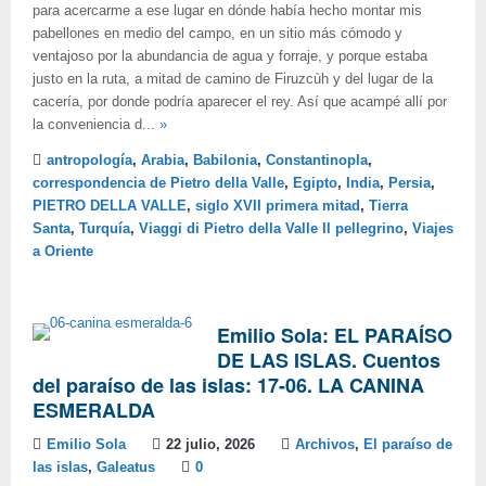
para acercarme a ese lugar en dónde había hecho montar mis
pabellones en medio del campo, en un sitio más cómodo y
ventajoso por la abundancia de agua y forraje, y porque estaba
justo en la ruta, a mitad de camino de Firuzcùh y del lugar de la
cacería, por donde podría aparecer el rey. Así que acampé allí por
la conveniencia d...
»
antropología
,
Arabia
,
Babilonia
,
Constantinopla
,
correspondencia de Pietro della Valle
,
Egipto
,
India
,
Persia
,
PIETRO DELLA VALLE
,
siglo XVII primera mitad
,
Tierra
Santa
,
Turquía
,
Viaggi di Pietro della Valle Il pellegrino
,
Viajes
a Oriente
Emilio Sola: EL PARAÍSO
DE LAS ISLAS. Cuentos
del paraíso de las islas: 17-06. LA CANINA
ESMERALDA
Emilio Sola
22 julio, 2026
Archivos
,
El paraíso de
las islas
,
Galeatus
0