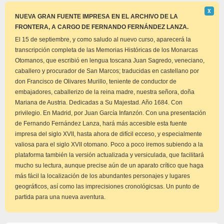
Descar
Χ
este
NUEVA GRAN FUENTE IMPRESA EN EL ARCHIVO DE LA
aviso
FRONTERA, A CARGO DE FERNANDO FERNÁNDEZ LANZA.
El 15 de septiembre, y como saludo al nuevo curso, aparecerá la
transcripción completa de las Memorias Históricas de los Monarcas
Otomanos, que escribió en lengua toscana Juan Sagredo, veneciano,
caballero y procurador de San Marcos; traducidas en castellano por
don Francisco de Olivares Murillo, teniente de conductor de
embajadores, caballerizo de la reina madre, nuestra señora, doña
Mariana de Austria. Dedicadas a Su Majestad. Año 1684. Con
privilegio. En Madrid, por Juan García Infanzón. Con una presentación
de Fernando Fernández Lanza, hará más accesible esta fuente
impresa del siglo XVII, hasta ahora de difícil ecceso, y especialmente
valiosa para el siglo XVII otomano. Poco a poco iremos subiendo a la
plataforma también la versión actualizada y versiculada, que facilitará
mucho su lectura, aunque precise aún de un aparato crítico que haga
más fácil la localización de los abundantes personajes y lugares
geográficos, así como las imprecisiones cronológicsas. Un punto de
partida para una nueva aventura.