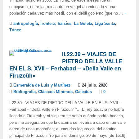
V había hecho en 1535. La Túnez de esos meses fue un
espejismo, entre las ruinas de un vergel abandonado y una
población cada vez más hostil, con el débil gobierno (que no ...
»
antropología
,
frontera
,
hafsíes
,
La Goleta
,
Liga Santa
,
Túnez
II.22.39 – VIAJES DE
PIETRO DELLA VALLE
EN EL S. XVII – Ferhabad – «Della Valle en
Firuzcùh»
Esmeralda de Luis y Martínez
24 julio, 2026
Bibliografia
,
Clásicos Mínimos
,
Galeatus
0
I.22.39 - VIAJES DE PIETRO DELLA VALLE EN EL S. XVII -
Ferhabad - "Della Valle en Firuzcùh" “… El rey todavía no había
llegado a Firuzcùh y ni siquiera se sabía cuándo podría hacerlo,
pero me aseguraron que la cacería se llevaría a cabo en un valle
cerca de unas montañas; a unas dos leguas del del camino
principal de Firuzcùh. Yo partí el domingo, 20 de mayo [de 1618]