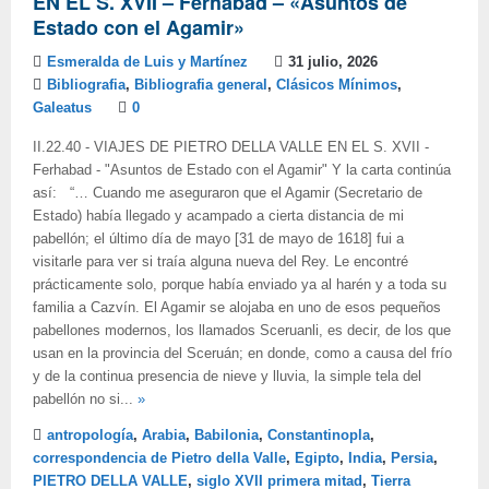
EN EL S. XVII – Ferhabad – «Asuntos de
Estado con el Agamir»
Esmeralda de Luis y Martínez
31 julio, 2026
Bibliografia
,
Bibliografia general
,
Clásicos Mínimos
,
Galeatus
0
II.22.40 - VIAJES DE PIETRO DELLA VALLE EN EL S. XVII -
Ferhabad - "Asuntos de Estado con el Agamir" Y la carta continúa
así: “… Cuando me aseguraron que el Agamir (Secretario de
Estado) había llegado y acampado a cierta distancia de mi
pabellón; el último día de mayo [31 de mayo de 1618] fui a
visitarle para ver si traía alguna nueva del Rey. Le encontré
prácticamente solo, porque había enviado ya al harén y a toda su
familia a Cazvín. El Agamir se alojaba en uno de esos pequeños
pabellones modernos, los llamados Sceruanli, es decir, de los que
usan en la provincia del Sceruán; en donde, como a causa del frío
y de la continua presencia de nieve y lluvia, la simple tela del
pabellón no si...
»
antropología
,
Arabia
,
Babilonia
,
Constantinopla
,
correspondencia de Pietro della Valle
,
Egipto
,
India
,
Persia
,
PIETRO DELLA VALLE
,
siglo XVII primera mitad
,
Tierra