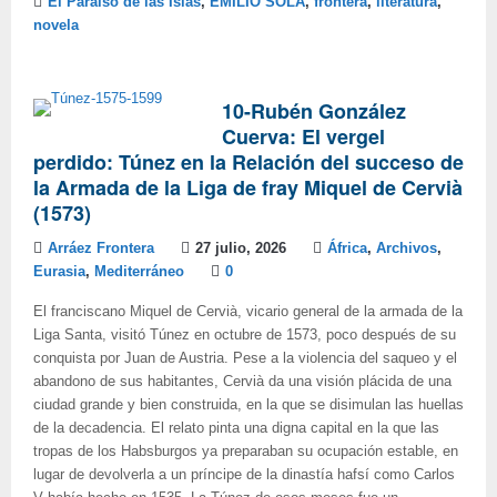
El Paraiso de las Islas
,
EMILIO SOLA
,
frontera
,
literatura
,
novela
10-Rubén González
Cuerva: El vergel
perdido: Túnez en la Relación del succeso de
la Armada de la Liga de fray Miquel de Cervià
(1573)
Arráez Frontera
27 julio, 2026
África
,
Archivos
,
Eurasia
,
Mediterráneo
0
El franciscano Miquel de Cervià, vicario general de la armada de la
Liga Santa, visitó Túnez en octubre de 1573, poco después de su
conquista por Juan de Austria. Pese a la violencia del saqueo y el
abandono de sus habitantes, Cervià da una visión plácida de una
ciudad grande y bien construida, en la que se disimulan las huellas
de la decadencia. El relato pinta una digna capital en la que las
tropas de los Habsburgos ya preparaban su ocupación estable, en
lugar de devolverla a un príncipe de la dinastía hafsí como Carlos