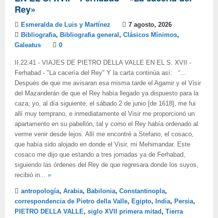
Rey»
Esmeralda de Luis y Martínez
7 agosto, 2026
Bibliografia
,
Bibliografia general
,
Clásicos Mínimos
,
Galeatus
0
II.22.41 - VIAJES DE PIETRO DELLA VALLE EN EL S. XVII -
Ferhabad - "La cacería del Rey" Y la carta continúa así: “…
Después de que me avisaran esa misma tarde el Agamir y el Visir
del Mazanderán de que el Rey había llegado ya dispuesto para la
caza; yo, al día siguiente, el sábado 2 de junio [de 1618], me fui
allí muy temprano, e inmediatamente el Visir me proporcionó un
apartamento en su pabellón, tal y como el Rey había ordenado al
verme venir desde lejos. Allí me encontré a Stefano, el cosaco,
que había sido alojado en donde el Visir, mi Mehimandar. Este
cosaco me dijo que estando a tres jornadas ya de Ferhabad,
siguiendo las órdenes del Rey de que regresara donde los suyos,
recibió in...
»
antropología
,
Arabia
,
Babilonia
,
Constantinopla
,
correspondencia de Pietro della Valle
,
Egipto
,
India
,
Persia
,
PIETRO DELLA VALLE
,
siglo XVII primera mitad
,
Tierra