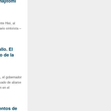
Hajitomi
te Hiei, al
ario sintoísta –
lo. El
o de la
a, el gobernador
sado de aliarse
n en el
entos de