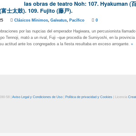
las obras de teatro Noh: 107. Hyakuman (百
o (富士太鼓). 109. Fujito (藤戸).
25
Clásicos Mínimos
,
Galeatus
,
Pacífico
0
ebraciones por las nupcias del emperador Hagiwara, un percusionista llamad
mpo Tennoji, mató a un rival, Fuji –que procedía de Sumiyoshi, en la provincia
su actitud ante los congregados a la fiesta resultaba en exceso arrogante.
»
690-58 |
Aviso Legal y Condiciones de Uso
|
Política de privacidad y Cookies
| Licencia
Crea