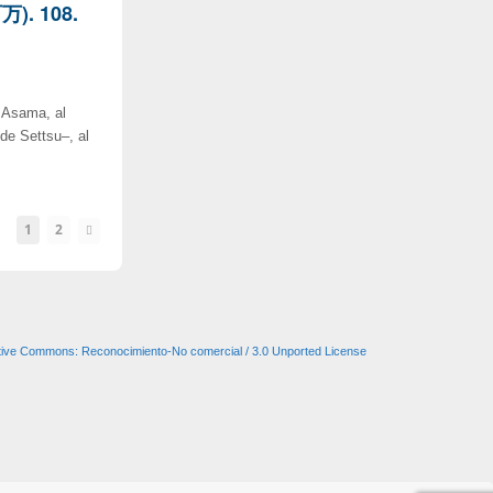
万). 108.
o Asama, al
 de Settsu–, al
1
2
tive Commons: Reconocimiento-No comercial / 3.0 Unported License