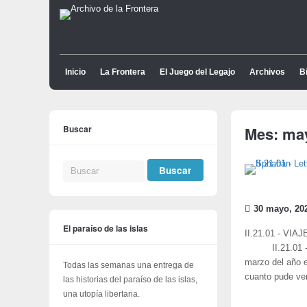
Inicio
La Frontera
El Juego del Legajo
Archivos
Bi
Buscar
Mes:
ma
30 mayo, 20
El paraíso de las islas
II.21.01 - VI
II.21.01 - Let
marzo del año e
Todas las semanas una entrega de
cuanto pude ver
las historias del paraíso de las islas,
una utopía libertaria.