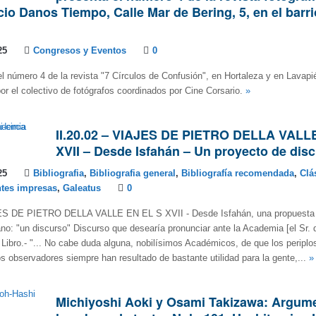
cio Danos Tiempo, Calle Mar de Bering, 5, en el barri
25
Congresos y Eventos
0
l número 4 de la revista "7 Círculos de Confusión", en Hortaleza y en Lavap
por el colectivo de fotógrafos coordinados por Cine Corsario.
»
II.20.02 – VIAJES DE PIETRO DELLA VALL
XVII – Desde Isfahán – Un proyecto de dis
25
Bibliografia
,
Bibliografia general
,
Bibliografía recomendada
,
Clá
tes impresas
,
Galeatus
0
JES DE PIETRO DELLA VALLE EN EL S XVII - Desde Isfahán, una propuesta d
no: "un discurso" Discurso que desearía pronunciar ante la Academia [el Sr. de
 Libro.- "... No cabe duda alguna, nobilísimos Académicos, de que los periplo
os observadores siempre han resultado de bastante utilidad para la gente,...
»
Michiyoshi Aoki y Osami Takizawa: Argum