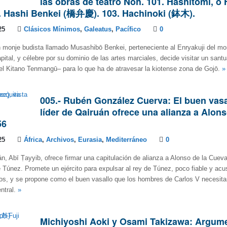
las obras de teatro Noh. 101. Hashitomi, o 
. Hashi Benkei (橋弁慶). 103. Hachinoki (鉢木).
25
Clásicos Mínimos
,
Galeatus
,
Pacífico
0
 monje budista llamado Musashibō Benkei, perteneciente al Enryakuji del mon
pital, y célebre por su dominio de las artes marciales, decide visitar un santu
el Kitano Tenmangū– para lo que ha de atravesar la kiotense zona de Gojō.
»
005.- Rubén González Cuerva: El buen vasal
líder de Qairuán ofrece una alianza a Alons
56
25
África
,
Archivos
,
Eurasia
,
Mediterráneo
0
án, Abī Ṭayyib, ofrece firmar una capitulación de alianza a Alonso de la Cuev
 Túnez. Promete un ejército para expulsar al rey de Túnez, poco fiable y acu
os, y se propone como el buen vasallo que los hombres de Carlos V necesita
ntral.
»
Michiyoshi Aoki y Osami Takizawa: Argum