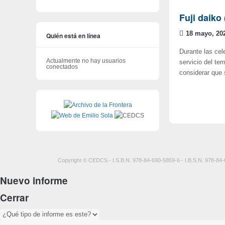
Fuji daik
18 mayo, 20
Quién está en línea
Durante las cel
Actualmente no hay usuarios
servicio del te
conectados
considerar que 
Copyright © CEDCS - I.S.B.N. 978-84-690-5859-6 - I.B.S.N. 978-84-
Nuevo informe
Cerrar