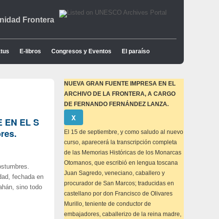
idad Frontera
tus
E-libros
Congresos y Eventos
El paraíso
NUEVA GRAN FUENTE IMPRESA EN EL
ARCHIVO DE LA FRONTERA, A CARGO
DE FERNANDO FERNÁNDEZ LANZA.
Descartar
Χ
E EN EL S
este
aviso
res.
El 15 de septiembre, y como saludo al nuevo
curso, aparecerá la transcripción completa
de las Memorias Históricas de los Monarcas
Otomanos, que escribió en lengua toscana
y costumbres.
Juan Sagredo, veneciano, caballero y
dad, fechada en
procurador de San Marcos; traducidas en
ahán, sino todo
castellano por don Francisco de Olivares
Murillo, teniente de conductor de
embajadores, caballerizo de la reina madre,