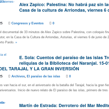
Alex Zapico: Palestina: No habrá paz sin l
Casa de la cultura de Arriondas, viernes 6 
25
Congresos y Eventos
0
l documental de 33 minutos de Alex Zapico sobre Palestina, con coloquio fina
tor, en la Casa de la Cultura de Arriondas, Asturias, el viernes 6 de junio de 
erto Pardo.
»
E. Sola: Cuentos del paraíso de las islas T
reliquias de la Biblioteca del Naranjal. 15-0
DEL TARAJAL Y LA GRAN INVERSIÓN
25
Archivos
,
El paraíso de las islas
0
 van hacia el sur, en el aniversario de la batalla del Tarajal, hacia la gran f
niversarios. Inicio de nuevo relato de El paraíso de las islas, primero de tres
Martín de Estrada: Derrotero del Mar Medit