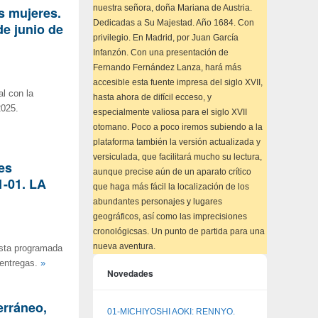
nuestra señora, doña Mariana de Austria.
as mujeres.
Dedicadas a Su Majestad. Año 1684. Con
de junio de
privilegio. En Madrid, por Juan García
Infanzón. Con una presentación de
Fernando Fernández Lanza, hará más
accesible esta fuente impresa del siglo XVII,
l con la
hasta ahora de difícil ecceso, y
2025.
especialmente valiosa para el siglo XVII
otomano. Poco a poco iremos subiendo a la
plataforma también la versión actualizada y
versiculada, que facilitará mucho su lectura,
res
aunque precise aún de un aparato crítico
1-01. LA
que haga más fácil la localización de los
abundantes personajes y lugares
geográficos, así como las imprecisiones
cronológicsas. Un punto de partida para una
nueva aventura.
iesta programada
 entregas.
»
Novedades
erráneo,
01-MICHIYOSHI AOKI: RENNYO.