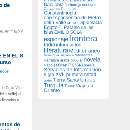
arte
o de
Babilonia
Barbarroja
cautivos
Cervantes
Comercio
Constantinopla
correspondencia de Pietro
della Valle
Diplomacia
corso
Egipto
El Paraiso de las
iés, en mayo y
Islas
EMILIO SOLA
frontera
espionaje
India
información
literatura
Mediterráneo
E EN EL S
Nadadores
Monarquía Hispánica
novela
Narrativa árabe popular
curso
Persia
Orán
Nápoles
poesía
Servicios de Información
sicos
siglo XVII primera mitad
turcos
Tierra Santa
teatro
Turquía
Viajes a
Túnez
e Della Valle
Oriente
lla Valle] al
s llevados a
entos de