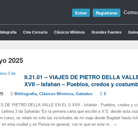
Entrar
Registrarse
Comun
bliografia
Cine Corsario
Clásicos Mínimos
Grandes Fuentes
Galea
yo 2025
II.21.01 – VIAJES DE PIETRO DELLA VALL
XVII – Isfahan – Pueblos, credos y costumb
25
Bibliografia
,
Clásicos Mínimos
,
Galeatus
0
AJES DE PIETRO DELLA VALLE EN EL S XVII - Isfahán - Pueblos, credos 
tera 3 da Sphahàn “En la primera carta que escribí a V.S. desde esta ciu
n curso, os relaté no solo las vicisitudes de mi viaje desde Bagdad hasta Isf
 en esta ciudad y en Persia en general, con lo que en este m...
»