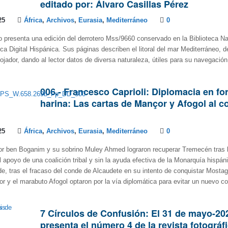
editado por: Álvaro Casillas Pérez
25
África
,
Archivos
,
Eurasia
,
Mediterráneo
0
presenta una edición del derrotero Mss/9660 conservado en la Biblioteca Na
ca Digital Hispánica. Sus páginas describen el litoral del mar Mediterráneo, 
ojador, dando al lector datos de diversa naturaleza, útiles para su navegació
006.- Francesco Caprioli: Diplomacia en f
harina: Las cartas de Mançor y Afogol al c
25
África
,
Archivos
,
Eurasia
,
Mediterráneo
0
r ben Boganim y su sobrino Muley Ahmed lograron recuperar Tremecén tras 
 apoyo de una coalición tribal y sin la ayuda efectiva de la Monarquía hispán
, tras el fracaso del conde de Alcaudete en su intento de conquistar Most
r y el marabuto Afogol optaron por la vía diplomática para evitar un nuevo con
7 Círculos de Confusión: El 31 de mayo-20
presenta el número 4 de la revista fotográf