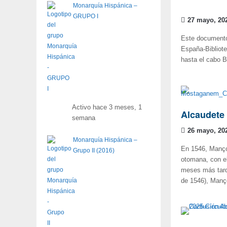
Monarquía Hispánica –
GRUPO I
27 mayo, 20
Este documento 
España-Bibliote
hasta el cabo B
Activo hace 3 meses, 1
Alcaudete
semana
26 mayo, 20
Monarquía Hispánica –
En 1546, Manço
Grupo II (2016)
otomana, con el
meses más tarde
de 1546), Manço