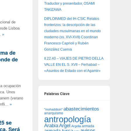
Traductor y presentador, OSAMI
TAKIZAWA
DIPLOINMED del IH-CSIC Relatos
cional de
fronterizos: la descripción de las
desde Lisboa
ciudades musulmanas en el mundo
n.
»
moderno (ss. XVI-XVII) Coordinan
Francesco Caprioli y Rubén
González Cuerva
orma de
onde de
II.22.40 – VIAJES DE PIETRO DELLA
VALLE EN EL S. XVII – Ferhabad –
«Asuntos de Estado con el Agamir»
la ocupación
ica. Unos
Palabras Clave
aganem (verano
fli...
»
abastecimientos
"mohaddisin"
anarquismo
antropología
25 se
Arabia
Argel
armada
Argelia
ica. Será
avisos
armada turca