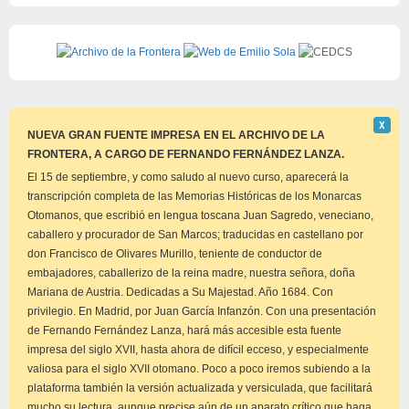
Descar
Χ
este
NUEVA GRAN FUENTE IMPRESA EN EL ARCHIVO DE LA
aviso
FRONTERA, A CARGO DE FERNANDO FERNÁNDEZ LANZA.
El 15 de septiembre, y como saludo al nuevo curso, aparecerá la
transcripción completa de las Memorias Históricas de los Monarcas
Otomanos, que escribió en lengua toscana Juan Sagredo, veneciano,
caballero y procurador de San Marcos; traducidas en castellano por
don Francisco de Olivares Murillo, teniente de conductor de
embajadores, caballerizo de la reina madre, nuestra señora, doña
Mariana de Austria. Dedicadas a Su Majestad. Año 1684. Con
privilegio. En Madrid, por Juan García Infanzón. Con una presentación
de Fernando Fernández Lanza, hará más accesible esta fuente
impresa del siglo XVII, hasta ahora de difícil ecceso, y especialmente
valiosa para el siglo XVII otomano. Poco a poco iremos subiendo a la
plataforma también la versión actualizada y versiculada, que facilitará
mucho su lectura, aunque precise aún de un aparato crítico que haga