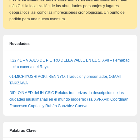
más fácil la localización de los abundantes personajes y lugares
geográficos, así como las imprecisiones cronológicsas. Un punto de
partida para una nueva aventura.
Novedades
II.22.41 – VIAJES DE PIETRO DELLA VALLE EN EL S. XVII – Ferhabad
– «La cacería del Rey»
01-MICHIYOSHI AOKI: RENNYO. Traductor y presentador, OSAMI
TAKIZAWA
DIPLOINMED del IH-CSIC Relatos fronterizos: la descripción de las
ciudades musulmanas en el mundo moderno (ss. XVI-XVII) Coordinan
Francesco Caprioli y Rubén González Cuerva
Palabras Clave