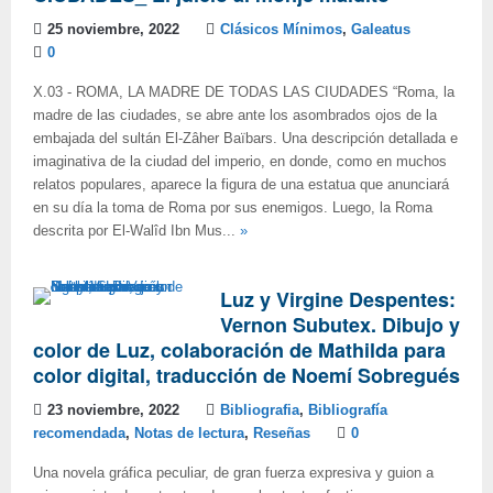
25 noviembre, 2022
Clásicos Mínimos
,
Galeatus
0
X.03 - ROMA, LA MADRE DE TODAS LAS CIUDADES “Roma, la
madre de las ciudades, se abre ante los asombrados ojos de la
embajada del sultán El-Zâher Baïbars. Una descripción detallada e
imaginativa de la ciudad del imperio, en donde, como en muchos
relatos populares, aparece la figura de una estatua que anunciará
en su día la toma de Roma por sus enemigos. Luego, la Roma
descrita por El-Walîd Ibn Mus...
»
Luz y Virgine Despentes:
Vernon Subutex. Dibujo y
color de Luz, colaboración de Mathilda para
color digital, traducción de Noemí Sobregués
23 noviembre, 2022
Bibliografia
,
Bibliografía
recomendada
,
Notas de lectura
,
Reseñas
0
Una novela gráfica peculiar, de gran fuerza expresiva y guion a