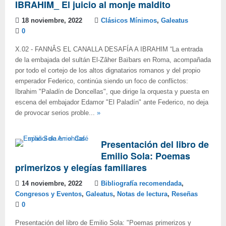
IBRAHIM_ El juicio al monje maldito
18 noviembre, 2022
Clásicos Mínimos
,
Galeatus
0
X.02 - FANNÂS EL CANALLA DESAFÍA A IBRAHIM “La entrada
de la embajada del sultán El-Zâher Baïbars en Roma, acompañada
por todo el cortejo de los altos dignatarios romanos y del propio
emperador Federico, continúa siendo un foco de conflictos:
Ibrahim "Paladín de Doncellas", que dirige la orquesta y puesta en
escena del embajador Edamor "El Paladín" ante Federico, no deja
de provocar serios proble...
»
Presentación del libro de
Emilio Sola: Poemas
primerizos y elegías familiares
14 noviembre, 2022
Bibliografía recomendada
,
Congresos y Eventos
,
Galeatus
,
Notas de lectura
,
Reseñas
0
Presentación del libro de Emilio Sola: "Poemas primerizos y