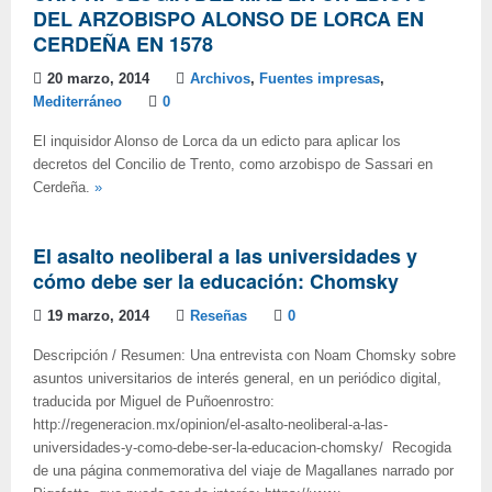
DEL ARZOBISPO ALONSO DE LORCA EN
CERDEÑA EN 1578
20 marzo, 2014
Archivos
,
Fuentes impresas
,
Mediterráneo
0
El inquisidor Alonso de Lorca da un edicto para aplicar los
decretos del Concilio de Trento, como arzobispo de Sassari en
Cerdeña.
»
El asalto neoliberal a las universidades y
cómo debe ser la educación: Chomsky
19 marzo, 2014
Reseñas
0
Descripción / Resumen: Una entrevista con Noam Chomsky sobre
asuntos universitarios de interés general, en un periódico digital,
traducida por Miguel de Puñoenrostro:
http://regeneracion.mx/opinion/el-asalto-neoliberal-a-las-
universidades-y-como-debe-ser-la-educacion-chomsky/ Recogida
de una página conmemorativa del viaje de Magallanes narrado por