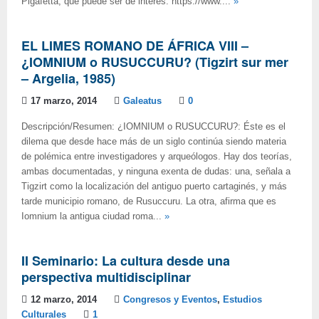
Pigafetta, que puede ser de interés: https://www....
»
EL LIMES ROMANO DE ÁFRICA VIII –
¿IOMNIUM o RUSUCCURU? (Tigzirt sur mer
– Argelia, 1985)
17 marzo, 2014
Galeatus
0
Descripción/Resumen: ¿IOMNIUM o RUSUCCURU?: Éste es el
dilema que desde hace más de un siglo continúa siendo materia
de polémica entre investigadores y arqueólogos. Hay dos teorías,
ambas documentadas, y ninguna exenta de dudas: una, señala a
Tigzirt como la localización del antiguo puerto cartaginés, y más
tarde municipio romano, de Rusuccuru. La otra, afirma que es
Iomnium la antigua ciudad roma...
»
II Seminario: La cultura desde una
perspectiva multidisciplinar
12 marzo, 2014
Congresos y Eventos
,
Estudios
Culturales
1