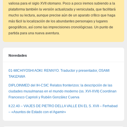
valiosa para el siglo XVII otomano. Poco a poco iremos subiendo a la
plataforma también la versión actualizada y versiculada, que facilitará
mucho su lectura, aunque precise aún de un aparato crítico que haga
más fácil la localización de los abundantes personajes y lugares
geográficos, así como las imprecisiones cronológicsas. Un punto de
partida para una nueva aventura.
Novedades
01-MICHIYOSHI AOKI: RENNYO. Traductor y presentador, OSAMI
TAKIZAWA
DIPLOINMED del IH-CSIC Relatos fronterizos: la descripción de las
ciudades musulmanas en el mundo moderno (ss. XVI-XVII) Coordinan
Francesco Caprioli y Rubén González Cuerva
II.22.40 – VIAJES DE PIETRO DELLA VALLE EN EL S. XVII – Ferhabad
– «Asuntos de Estado con el Agamir»