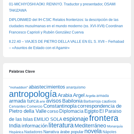
01-MICHIYOSHI AOKI: RENNYO. Traductor y presentador, OSAMI
TAKIZAWA
DIPLOINMED del IH-CSIC Relatos fronterizos: la descripción de las
ciudades musulmanas en el mundo moderno (ss. XVI-XVII) Coordinan
Francesco Caprioli y Rubén González Cuerva
II.22.40 – VIAJES DE PIETRO DELLA VALLE EN EL S. XVII – Ferhabad
– «Asuntos de Estado con el Agamir»
Palabras Clave
abastecimientos
anarquismo
"mohaddisin"
antropología
Arabia
Argel
armada
Argelia
avisos
armada turca
Babilonia
Barbarroja
cautivos
arte
Constantinopla
correspondencia de
Cervantes
Comercio
Egipto
Pietro della Valle
Diplomacia
corso
El Paraiso
frontera
espionaje
de las Islas
EMILIO SOLA
literatura
India
Mediterráneo
información
Monarquía
novela
Narrativa árabe popular
Nadadores
Nápoles
Hispánica