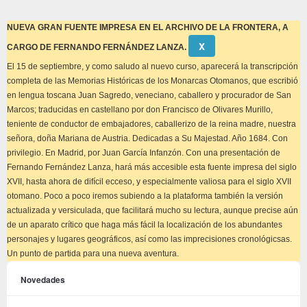
NUEVA GRAN FUENTE IMPRESA EN EL ARCHIVO DE LA FRONTERA, A
Descartar
Χ
CARGO DE FERNANDO FERNÁNDEZ LANZA.
este
aviso
El 15 de septiembre, y como saludo al nuevo curso, aparecerá la transcripción
completa de las Memorias Históricas de los Monarcas Otomanos, que escribió
en lengua toscana Juan Sagredo, veneciano, caballero y procurador de San
Marcos; traducidas en castellano por don Francisco de Olivares Murillo,
teniente de conductor de embajadores, caballerizo de la reina madre, nuestra
señora, doña Mariana de Austria. Dedicadas a Su Majestad. Año 1684. Con
privilegio. En Madrid, por Juan García Infanzón. Con una presentación de
Fernando Fernández Lanza, hará más accesible esta fuente impresa del siglo
XVII, hasta ahora de difícil ecceso, y especialmente valiosa para el siglo XVII
otomano. Poco a poco iremos subiendo a la plataforma también la versión
actualizada y versiculada, que facilitará mucho su lectura, aunque precise aún
de un aparato crítico que haga más fácil la localización de los abundantes
personajes y lugares geográficos, así como las imprecisiones cronológicsas.
Un punto de partida para una nueva aventura.
Novedades