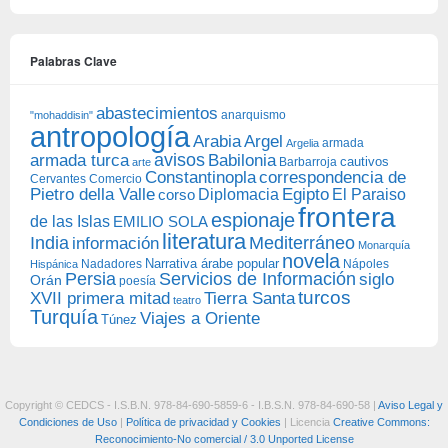
Palabras Clave
abastecimientos
anarquismo
"mohaddisin"
antropología
Arabia
Argel
armada
Argelia
avisos
armada turca
Babilonia
Barbarroja
cautivos
arte
Constantinopla
correspondencia de
Cervantes
Comercio
Egipto
Pietro della Valle
Diplomacia
corso
El Paraiso
frontera
espionaje
de las Islas
EMILIO SOLA
literatura
India
Mediterráneo
información
Monarquía
novela
Narrativa árabe popular
Nadadores
Nápoles
Hispánica
Persia
Servicios de Información
siglo
Orán
poesía
turcos
XVII primera mitad
Tierra Santa
teatro
Turquía
Viajes a Oriente
Túnez
Copyright © CEDCS - I.S.B.N. 978-84-690-5859-6 - I.B.S.N. 978-84-690-58 |
Aviso Legal y
Condiciones de Uso
|
Política de privacidad y Cookies
| Licencia
Creative Commons:
Reconocimiento-No comercial / 3.0 Unported License