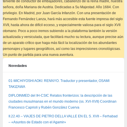
teniente de conductor de embajadores, caballerizo de la reina madre, nuestra
señora, doña Mariana de Austria. Dedicadas a Su Majestad. Año 1684. Con
privilegio. En Madrid, por Juan García Infanzón. Con una presentación de
Fernando Fernández Lanza, hará más accesible esta fuente impresa del siglo
XVII, hasta ahora de difícil ecceso, y especialmente valiosa para el siglo XVII
otomano. Poco a poco iremos subiendo a la plataforma también la versión
actualizada y versiculada, que facilitará mucho su lectura, aunque precise aún
de un aparato crítico que haga más fácil la localización de los abundantes
personajes y lugares geográficos, así como las imprecisiones cronológicsas.
Un punto de partida para una nueva aventura.
Novedades
01-MICHIYOSHI AOKI: RENNYO. Traductor y presentador, OSAMI
TAKIZAWA
DIPLOINMED del IH-CSIC Relatos fronterizos: la descripción de las
ciudades musulmanas en el mundo moderno (ss. XVI-XVII) Coordinan
Francesco Caprioli y Rubén González Cuerva
II.22.40 – VIAJES DE PIETRO DELLA VALLE EN EL S. XVII – Ferhabad
– «Asuntos de Estado con el Agamir»