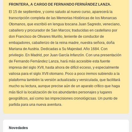
aviso
FRONTERA, A CARGO DE FERNANDO FERNÁNDEZ LANZA.
El 15 de septiembre, y como saludo al nuevo curso, aparecerá la
transcripción completa de las Memorias Históricas de los Monarcas
Otomanos, que escribió en lengua toscana Juan Sagredo, veneciano,
caballero y procurador de San Marcos; traducidas en castellano por
don Francisco de Olivares Murillo, teniente de conductor de
embajadores, caballerizo de la reina madre, nuestra señora, doña
Mariana de Austria. Dedicadas a Su Majestad. Año 1684. Con
privilegio. En Madrid, por Juan García Infanzón. Con una presentación
de Fernando Fernández Lanza, hará más accesible esta fuente
impresa del siglo XVII, hasta ahora de difícil ecceso, y especialmente
valiosa para el siglo XVII otomano. Poco a poco iremos subiendo a la
plataforma también la versión actualizada y versiculada, que facilitará
mucho su lectura, aunque precise aún de un aparato crítico que haga
más fácil la localización de los abundantes personajes y lugares
geográficos, así como las imprecisiones cronológicsas. Un punto de
partida para una nueva aventura.
Novedades