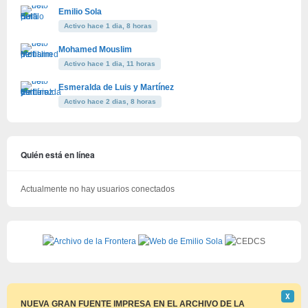
Emilio Sola
Activo hace 1 dia, 8 horas
Mohamed Mouslim
Activo hace 1 dia, 11 horas
Esmeralda de Luis y Martínez
Activo hace 2 dias, 8 horas
Quién está en línea
Actualmente no hay usuarios conectados
Descar
Χ
este
NUEVA GRAN FUENTE IMPRESA EN EL ARCHIVO DE LA