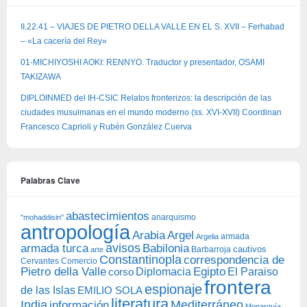
II.22.41 – VIAJES DE PIETRO DELLA VALLE EN EL S. XVII – Ferhabad
– «La cacería del Rey»
01-MICHIYOSHI AOKI: RENNYO. Traductor y presentador, OSAMI
TAKIZAWA
DIPLOINMED del IH-CSIC Relatos fronterizos: la descripción de las
ciudades musulmanas en el mundo moderno (ss. XVI-XVII) Coordinan
Francesco Caprioli y Rubén González Cuerva
Palabras Clave
abastecimientos
anarquismo
"mohaddisin"
antropología
Arabia
Argel
armada
Argelia
avisos
armada turca
Babilonia
Barbarroja
cautivos
arte
Constantinopla
correspondencia de
Cervantes
Comercio
Egipto
Pietro della Valle
Diplomacia
corso
El Paraiso
frontera
espionaje
de las Islas
EMILIO SOLA
literatura
India
Mediterráneo
información
Monarquía